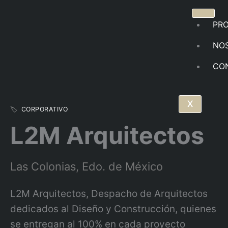
Ir
al
PR
contenido
NO
CO
X
🏷️
CORPORATIVO
L2M Arquitectos
Las Colonias, Edo. de México
L2M Arquitectos, Despacho de Arquitectos
dedicados al Diseño y Construcción, quienes
se entregan al 100% en cada proyecto